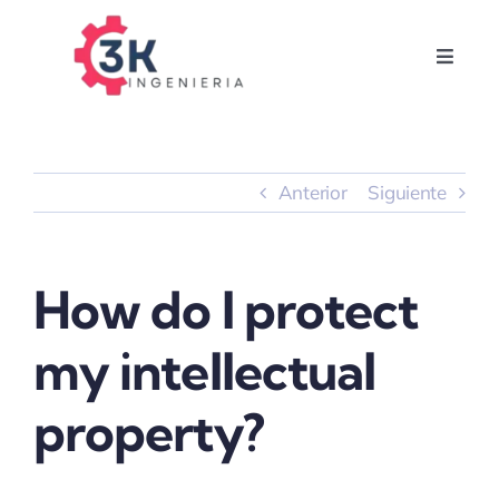
Saltar
al
Toggle
contenido
Naviga
Inicio
Servicios
Anterior
Siguiente
Proyectos
How do I protect
Empresa
my intellectual
property?