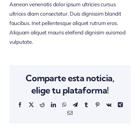
Aenean venenatis dolor ipsum ultricies cursus
ultrices diam consectetur. Duis dignissim blandit
faucibus. Inet pellentesque aliquet rutrum eros.
Aliquam aliquet mauris eleifend dignisim euismod
vulputate.
Comparte esta noticia,
elige tu plataforma!
Facebook
X
Reddit
LinkedIn
WhatsApp
Telegram
Tumblr
Pinterest
Vk
Xing
Correo
electrónico