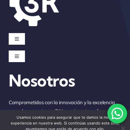
Toggle
Navigation
Inicio
Toggle
Navigation
Política de privacidad
Servicios
Nosotros
Condiciones de uso
Proyectos
Comprometidos con la innovación y la excelencia
Ley de cookies
en cada proyecto, en 3K ingenieros transformamos
Empresa
Usamos cookies para asegurar que te damos la mejor
desafíos en soluciones ingeniosas
experiencia en nuestra web. Si continúas usando este sitio,
Accesibilidad
asumiremos que estás de acuerdo con ello.